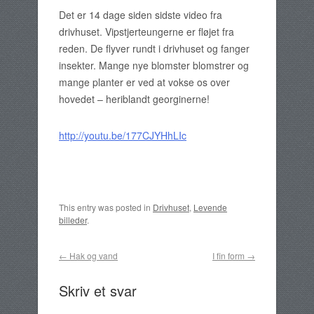
Det er 14 dage siden sidste video fra
drivhuset. Vipstjerteungerne er fløjet fra
reden. De flyver rundt i drivhuset og fanger
insekter. Mange nye blomster blomstrer og
mange planter er ved at vokse os over
hovedet – heriblandt georginerne!
http://youtu.be/177CJYHhLIc
This entry was posted in
Drivhuset
,
Levende
billeder
.
Post navigation
←
Hak og vand
I fin form
→
Skriv et svar