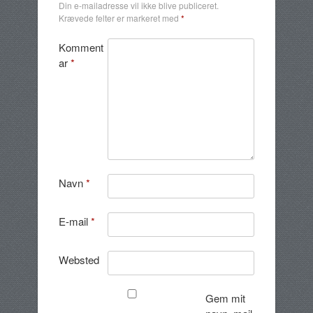
Din e-mailadresse vil ikke blive publiceret.
Krævede felter er markeret med
*
Komment
ar
*
Navn
*
E-mail
*
Websted
Gem mit