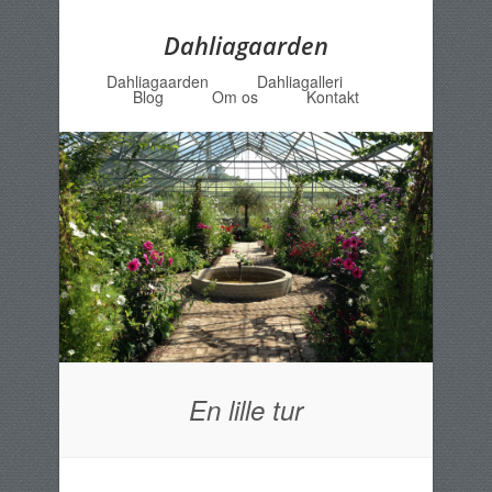
Dahliagaarden
Dahliagaarden
Dahliagalleri
Menu
Skip to content
Blog
Om os
Kontakt
En lille tur