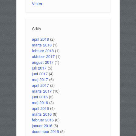
Vinter
Arkiv
april 2018
(2)
marts 2018
(1)
februar 2018
(1)
oktober 2017
(1)
august 2017
(1)
juli 2017
(5)
juni 2017
(4)
maj 2017
(6)
april 2017
(2)
marts 2017
(10)
juni 2016
(3)
maj 2016
(3)
april 2016
(4)
marts 2016
(8)
februar 2016
(6)
januar 2016
(6)
december 2015
(5)