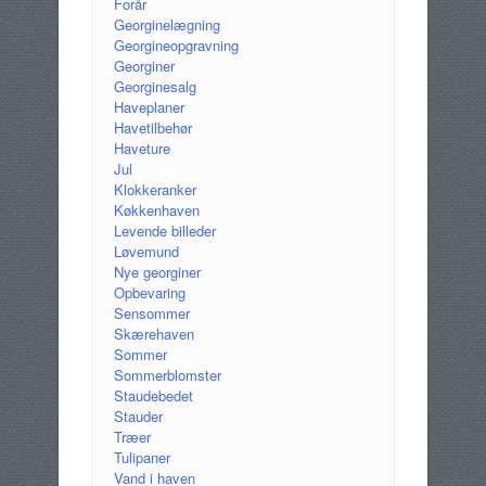
Forår
Georginelægning
Georgineopgravning
Georginer
Georginesalg
Haveplaner
Havetilbehør
Haveture
Jul
Klokkeranker
Køkkenhaven
Levende billeder
Løvemund
Nye georginer
Opbevaring
Sensommer
Skærehaven
Sommer
Sommerblomster
Staudebedet
Stauder
Træer
Tulipaner
Vand i haven