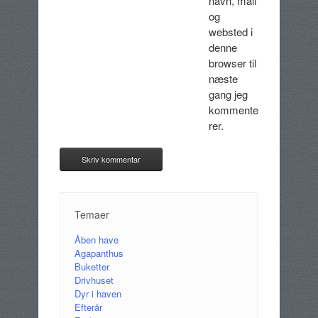
navn, mail
og
websted i
denne
browser til
næste
gang jeg
kommente
rer.
Temaer
Åben have
Agapanthus
Buketter
Drivhuset
Dyr i haven
Efterår