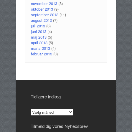
november 2013
(8)
oktober 2013
(9)
september 2013
(11)
august 2013
(7)
juli 2013
(6)
juni 2013
(4)
maj 2013
(5)
april 2013
(5)
marts 2013
(4)
februar 2013
(3)
Tidligere indlæg
Tidligere
indlæg
Tilmeld dig vores Nyhedsbrev