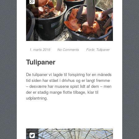
1. marts 2016
No Comments
Forår
,
Tulipaner
Tulipaner
De tulipaner vi lagde til forspiring for en måneds
tid siden har stået i drivhus og er langt fremme
– desværre har musene spist lidt af dem – men
der er stadig mange flotte tilbage, klar til
udplantning.