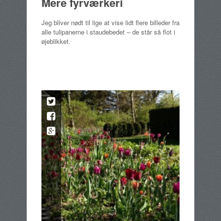
Mere fyrværkeri
Jeg bliver nødt til lige at vise lidt flere billeder fra
alle tulipanerne i staudebedet – de står så flot i
øjeblikket.