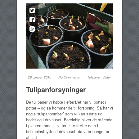
29. januar 2016
No Comments
Tulipaner
,
Vinter
Tulipanforsyninger
De tulipaner vi købte i efteråret har vi pottet i
potter – og så kommer de til forspiring. Så har vi
nogle ‘tulipanbomber’ som vi kan sætte ud i
bedet og i drivhuset. Foreløbig bliver de stående
i planterummet – vi tør ikke sætte dem i
bobleplasthytten i drivhuset, da vi er bange for
at […]