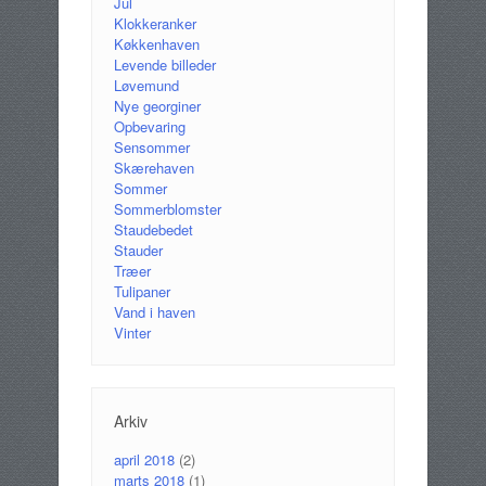
Jul
Klokkeranker
Køkkenhaven
Levende billeder
Løvemund
Nye georginer
Opbevaring
Sensommer
Skærehaven
Sommer
Sommerblomster
Staudebedet
Stauder
Træer
Tulipaner
Vand i haven
Vinter
Arkiv
april 2018
(2)
marts 2018
(1)