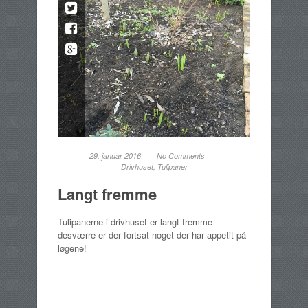
29. januar 2016
No Comments
Drivhuset
,
Tulipaner
Langt fremme
Tulipanerne i drivhuset er langt fremme –
desværre er der fortsat noget der har appetit på
løgene!