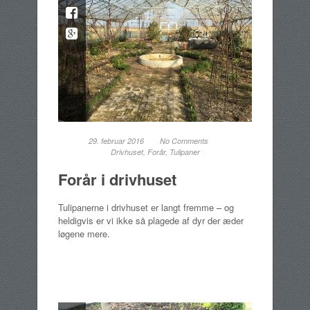
29. februar 2016
No Comments
Drivhuset
,
Forår
,
Tulipaner
Forår i drivhuset
Tulipanerne i drivhuset er langt fremme – og
heldigvis er vi ikke så plagede af dyr der æder
løgene mere.