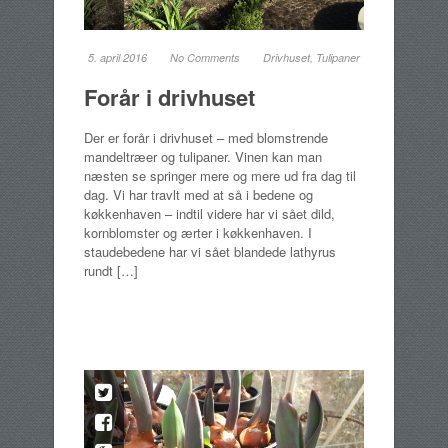
5. april 2016
No Comments
Drivhuset
,
Tulipaner
Forår i drivhuset
Der er forår i drivhuset – med blomstrende
mandeltræer og tulipaner. Vinen kan man
næsten se springer mere og mere ud fra dag til
dag. Vi har travlt med at så i bedene og
køkkenhaven – indtil videre har vi sået dild,
kornblomster og ærter i køkkenhaven. I
staudebedene har vi sået blandede lathyrus
rundt […]