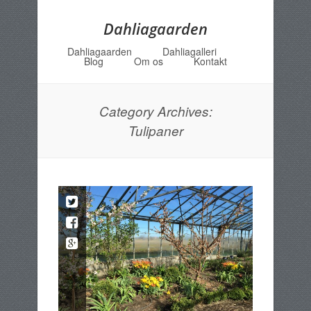
Dahliagaarden
Dahliagaarden
Dahliagalleri
Menu
Skip to content
Blog
Om os
Kontakt
Category Archives:
Tulipaner