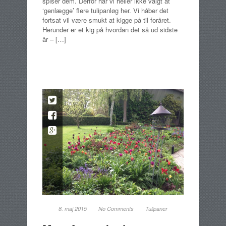
spiser dem. Derfor har vi heller ikke valgt at
‘genlægge’ flere tulipanløg her. Vi håber det
fortsat vil være smukt at kigge på til foråret.
Herunder er et kig på hvordan det så ud sidste
år – […]
8. maj 2015
No Comments
Tulipaner