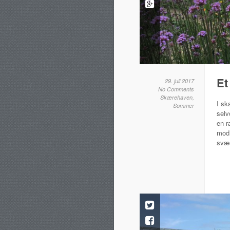
Et
29. juli 2017
No Comments
Skærehaven
,
I sk
Sommer
selv
en r
mod 
svæv