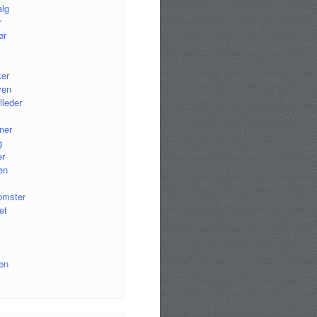
alg
r
ør
ker
ven
lleder
ner
g
r
en
omster
et
en