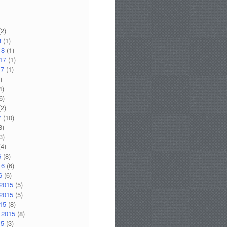
2)
8
(1)
18
(1)
17
(1)
17
(1)
)
4)
6)
2)
7
(10)
3)
3)
4)
6
(8)
16
(6)
6
(6)
2015
(5)
2015
(5)
15
(8)
 2015
(8)
15
(3)