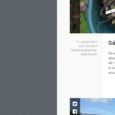
Så
17. oktober 2017
One Comment
Georgineopgravning
,
Så e
Skærehaven
desv
lidt
at k
skud