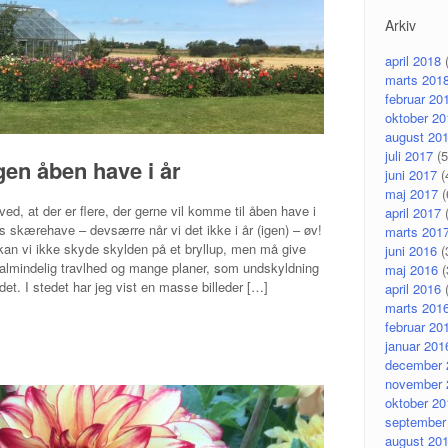
Arkiv
april 2018
(
marts 201
februar 20
oktober 20
august 20
juli 2017
(5
gen åben have i år
juni 2017
(
maj 2017
(
ved, at der er flere, der gerne vil komme til åben have i
april 2017
(
s skærehave – devsærre når vi det ikke i år (igen) – øv!
marts 201
 kan vi ikke skyde skylden på et bryllup, men må give
juni 2016
(
 almindelig travlhed og mange planer, som undskyldning
maj 2016
(
edet. I stedet har jeg vist en masse billeder […]
april 2016
(
marts 201
februar 20
januar 201
december 
november 
oktober 20
september
august 20