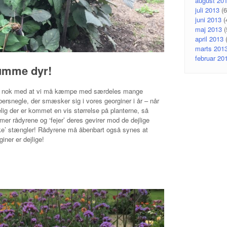
august 20
juli 2013
(6
juni 2013
(
maj 2013
(
april 2013
(
marts 201
februar 20
mme dyr!
e nok med at vi må kæmpe med særdeles mange
ersnegle, der smæsker sig i vores georginer i år – når
lig der er kommet en vis størrelse på planterne, så
er rådyrene og ‘fejer’ deres gevirer mod de dejlige
ke’ stængler! Rådyrene må åbenbart også synes at
giner er dejlige!