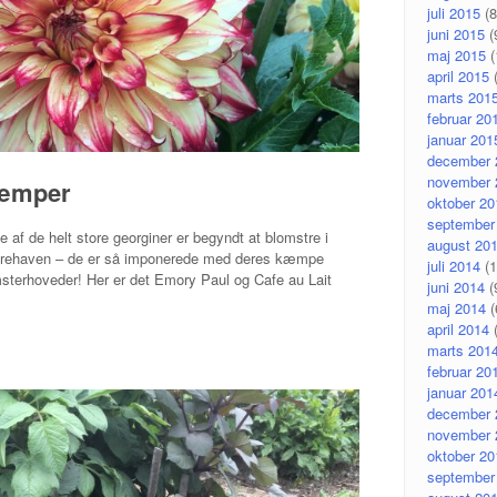
juli 2015
(8
juni 2015
(
maj 2015
(
april 2015
(
marts 201
februar 20
januar 201
december 
november 
æmper
oktober 20
september
e af de helt store georginer er begyndt at blomstre i
august 20
rehaven – de er så imponerede med deres kæmpe
juli 2014
(1
sterhoveder! Her er det Emory Paul og Cafe au Lait
juni 2014
(
maj 2014
(
april 2014
(
marts 201
februar 20
januar 201
december 
november 
oktober 20
september