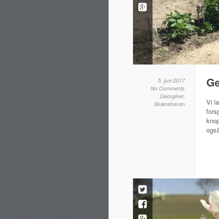
Ge
5. juni 2017
No Comments
Georginer
,
Vi l
Skærehaven
fors
knop
også