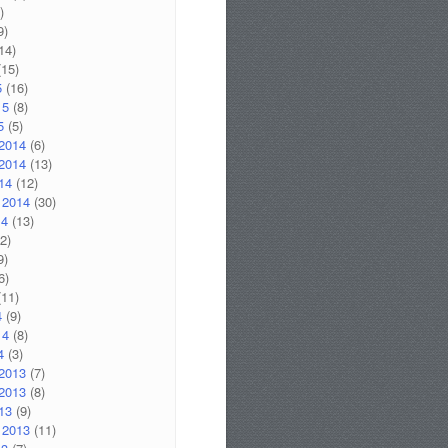
)
9)
14)
15)
5
(16)
15
(8)
5
(5)
2014
(6)
2014
(13)
14
(12)
 2014
(30)
14
(13)
2)
9)
6)
11)
4
(9)
14
(8)
4
(3)
2013
(7)
2013
(8)
13
(9)
 2013
(11)