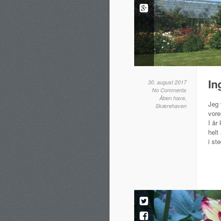
In
30. august 2017
No Comments
Åben have
,
Jeg 
Skærehaven
vore
I år
helt
i st