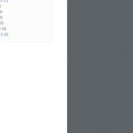
13
(7)
)
4)
5)
5)
3
(4)
13
(3)