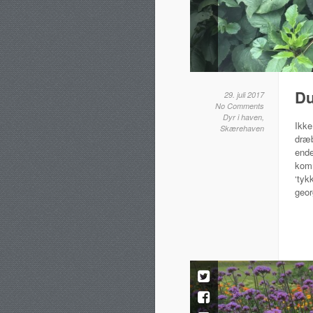
Du
29. juli 2017
No Comments
Dyr i haven
,
Ikk
Skærehaven
dræb
ende
komm
‘tyk
geor