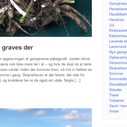
Georgines
Haveplane
Havetilbeh
Haveture
Jul
Klokkeran
Køkkenha
Levende bi
 graves der
Løvemund
Nye georgi
Opbevarin
r opgravningen af georginerne påbegyndt. Jorden bliver
Sensomme
ærre nok ikke mere tør i år – og hvis de skal nå at tørre
Skærehav
 ‘oven vande’ inden der kommer frost, så må vi hellere se
Sommer
omme i gang. Skærehaven er det første, der står for
Sommerbl
, og knoldene her er da også ret våde. Nogle […]
Staudebed
Stauder
Træer
Tulipaner
Vand i hav
Vinter