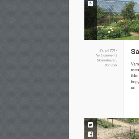
Så
29. juli 2017
No Comments
Skærehaven
,
Varm
Sommer
mæng
ikke
begy
ud –