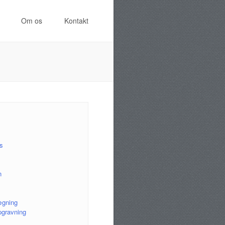
Om os
Kontakt
s
n
ægning
pgravning