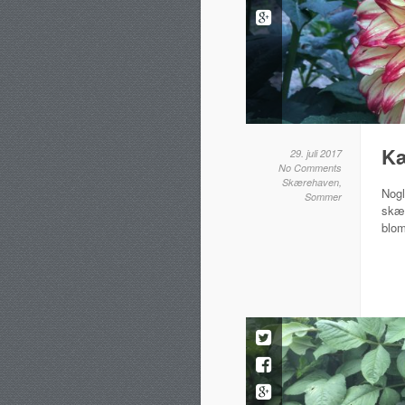
K
29. juli 2017
No Comments
Skærehaven
,
Nogl
Sommer
skæ
blom