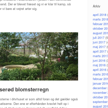
end. Der er blevet fræset og vi er klar til kamp, så
Arkiv
r vi bare at vejret arter sig.
april 2018
(
marts 201
februar 20
oktober 20
august 20
juli 2017
(5
juni 2017
(
maj 2017
(
april 2017
(
marts 201
juni 2016
(
maj 2016
(
april 2016
(
marts 201
februar 20
januar 201
serød blomsterregn
december 
november 
oktober 20
terne i drivhuset er som altid foran og det gælder også
september
atiserne. Den ene er efterhånden kravlet helt op i
august 20