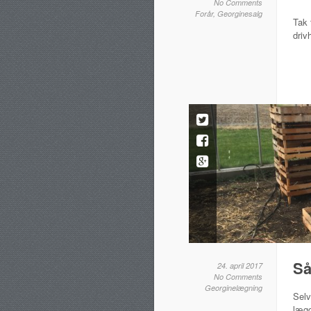
No Comments
Forår
,
Georginesalg
Tak 
drivh
Så
24. april 2017
No Comments
Georginelægning
Selv
lægg