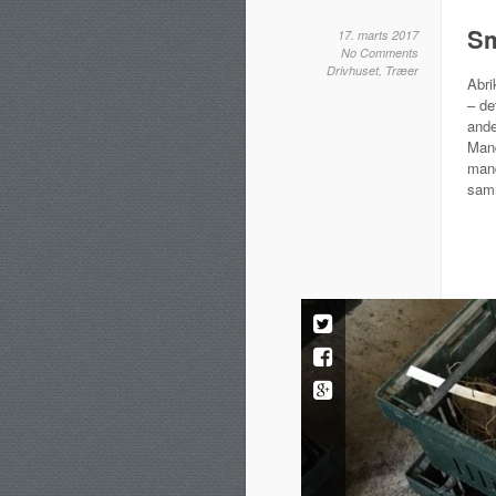
Sm
17. marts 2017
No Comments
Drivhuset
,
Træer
Abri
– de
ande
Mand
mand
samm