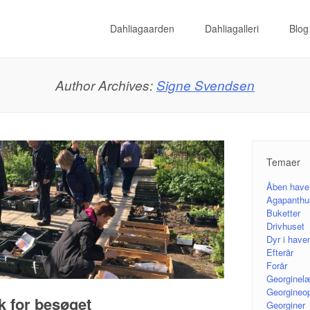
Dahliagaarden
Dahliagalleri
Blog
Menu
Skip to content
Author Archives:
Signe Svendsen
Temaer
Åben have
Agapanthu
Buketter
Drivhuset
Dyr i have
Efterår
Forår
Georginel
Georgineo
k for besøget
Georginer