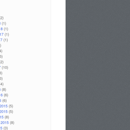
2)
8
(1)
18
(1)
17
(1)
17
(1)
)
4)
6)
2)
7
(10)
3)
3)
4)
6
(8)
16
(6)
6
(6)
2015
(5)
2015
(5)
15
(8)
 2015
(8)
15
(3)