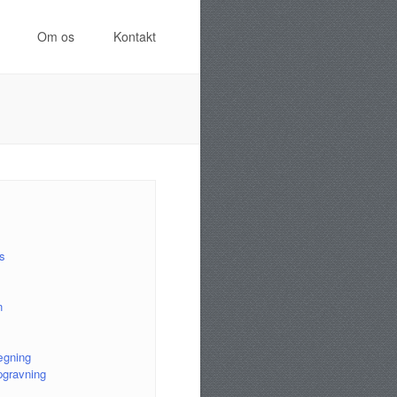
Om os
Kontakt
s
n
ægning
pgravning