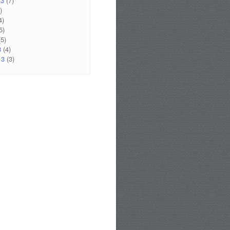
13
(7)
)
4)
5)
5)
3
(4)
13
(3)