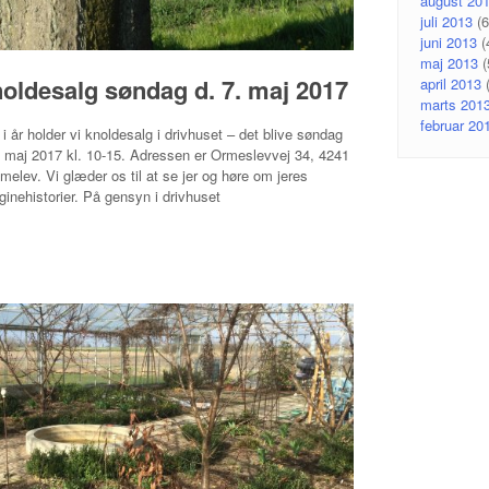
august 20
juli 2013
(6
juni 2013
(
maj 2013
(
oldesalg søndag d. 7. maj 2017
april 2013
(
marts 201
februar 20
 i år holder vi knoldesalg i drivhuset – det blive søndag
. maj 2017 kl. 10-15. Adressen er Ormeslevvej 34, 4241
elev. Vi glæder os til at se jer og høre om jeres
ginehistorier. På gensyn i drivhuset