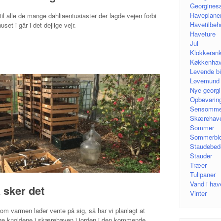
Georgines
Haveplane
til alle de mange dahliaentusiaster der lagde vejen forbi
Havetilbeh
uset i går i det dejlige vejr.
Haveture
Jul
Klokkeran
Køkkenha
Levende bi
Løvemund
Nye georgi
Opbevarin
Sensomme
Skærehav
Sommer
Sommerbl
Staudebed
Stauder
Træer
Tulipaner
Vand i hav
 sker det
Vinter
om varmen lader vente på sig, så har vi planlagt at
e knoldene i skærehaven i jorden i den kommende