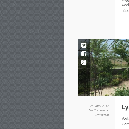
week
håbe
Ly
24. april 2017
No Comments
Drivhuset
Væks
klem