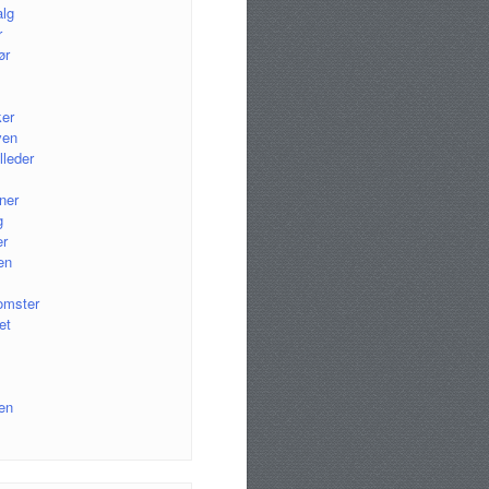
alg
r
ør
ker
ven
lleder
ner
g
r
en
omster
et
en