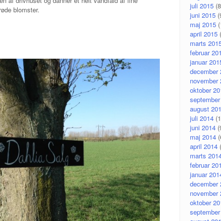
en af drivhuset og danner et helt vandfald af fine
juli 2015
(8
røde blomster.
juni 2015
(
maj 2015
(
april 2015
(
marts 201
februar 20
januar 201
december 
november 
oktober 20
september
august 20
juli 2014
(1
juni 2014
(
maj 2014
(
april 2014
(
marts 201
februar 20
januar 201
december 
november 
oktober 20
september