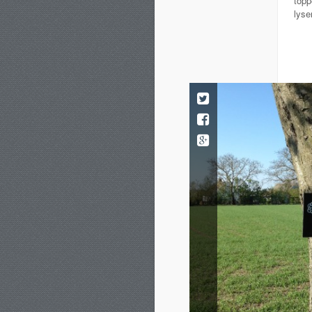
topp
lyse