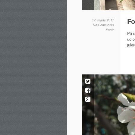
Fo
17. marts 2017
No Comments
Forår
På d
ud o
jule