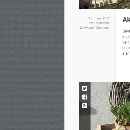
Ak
17. marts 2017
No Comments
Drivhuset
,
Georginer
Driv
kage
vejr
pott
står