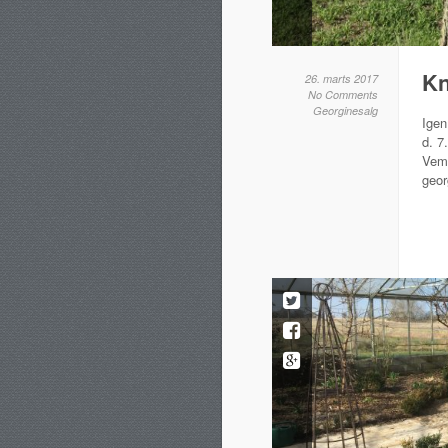
Kn
26. marts 2017
No Comments
Georginesalg
Igen
d. 7
Vemm
geor