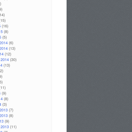
)
9)
14)
15)
5
(16)
15
(8)
5
(5)
2014
(6)
2014
(13)
14
(12)
 2014
(30)
14
(13)
2)
9)
6)
11)
4
(9)
14
(8)
4
(3)
2013
(7)
2013
(8)
13
(9)
 2013
(11)