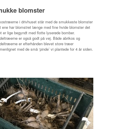
ukke blomster
kostræerne i drivhuset står med de smukkeste blomster
t ene har blomstret længe med fine hvide blomster det
t er lige begyndt med flotte lyserøde bomber.
eltræerne er også godt på vej. Både abrikos og
eltræerne er efterhånden blevet store træer
enlignet med de små ‘pinde’ vi plantede for 4 år siden.